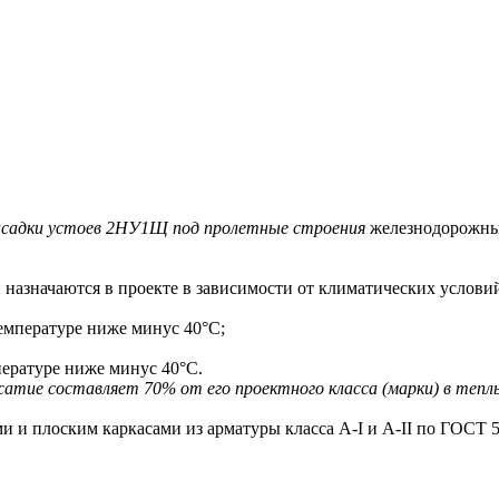
асадки устоев 2НУ1Щ
под пролетные строения
железнодорожных 
назначаются в проекте в зависимости от климатических услови
емпературе ниже минус 40°С;
ературе ниже минус 40°С.
тие составляет 70% от его проектного класса (марки) в теплый
 плоским каркасами из арматуры класса A-I и A-II по ГОСТ 5781