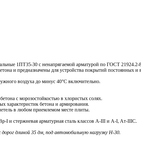
ьные 1ПТ35-30 c ненапрягаемой арматурой по ГОСТ 21924.2-
тона и предназначены для устройства покрытий постоянных и 
ужного воздуха до минус 40°С включительно.
етона с морозостойкостью в хлористых солях.
ых характеристик бетона и армирования.
етель в любом приемлемом месте плиты.
I и стержневая арматурная сталь классов А-III и А-I, Aт-IIIC.
дорог длиной 35 дм, под автомобильную нагрузку Н-30.