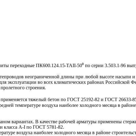
 переходные ПК600.124.15-ТАII-50⁰ по серии 3.503.1-96 выпу
проводов неограниченной длины при любой высоте насыпи и д
для эксплуатации во всех климатических районах Российской Ф
пролетного строения.
применяется тяжелый бетон по ГОСТ 25192-82 и ГОСТ 26633-85 
дней температуре воздуха наиболее холодного месяца в районе 
ом вариантах. В качестве рабочей арматуры применены стержн
 класса А-I по ГОСТ 5781-82.
туре воздуха наиболее холодного месяца в районе строительст