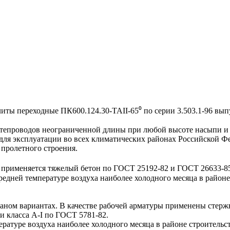
 переходные ПК600.124.30-ТАII-65⁰ по серии 3.503.1-96 выпу
проводов неограниченной длины при любой высоте насыпи и д
для эксплуатации во всех климатических районах Российской Ф
пролетного строения.
применяется тяжелый бетон по ГОСТ 25192-82 и ГОСТ 26633-85 
дней температуре воздуха наиболее холодного месяца в районе 
ом вариантах. В качестве рабочей арматуры применены стержн
 класса А-I по ГОСТ 5781-82.
туре воздуха наиболее холодного месяца в районе строительст