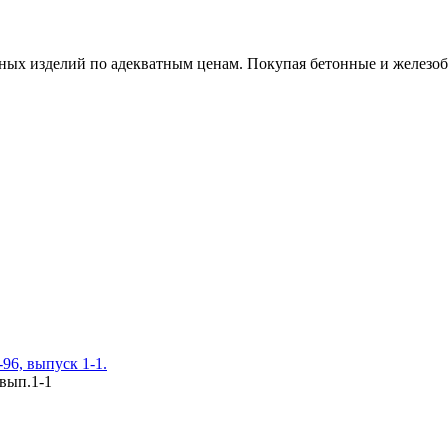
х изделий по адекватным ценам. Покупая бетонные и железобет
96, выпуск 1-1.
 вып.1-1