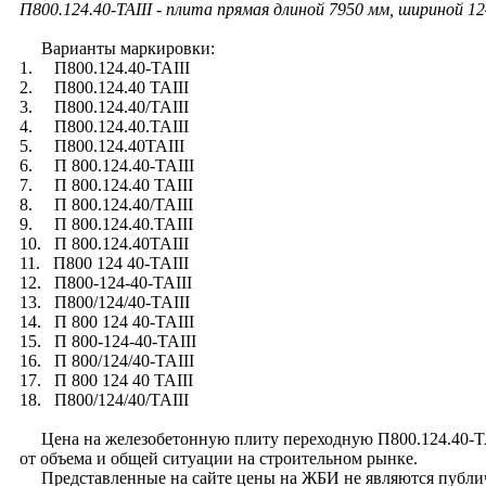
П800.124.40-ТАIII - плита прямая длиной 7950 мм, шириной 1
Варианты маркировки:
1. П800.124.40-ТАIII
2. П800.124.40 ТАIII
3. П800.124.40/ТАIII
4. П800.124.40.ТАIII
5. П800.124.40ТАIII
6. П 800.124.40-ТАIII
7. П 800.124.40 ТАIII
8. П 800.124.40/ТАIII
9. П 800.124.40.ТАIII
10. П 800.124.40ТАIII
11. П800 124 40-ТАIII
12. П800-124-40-ТАIII
13. П800/124/40-ТАIII
14. П 800 124 40-ТАIII
15. П 800-124-40-ТАIII
16. П 800/124/40-ТАIII
17. П 800 124 40 ТАIII
18. П800/124/40/ТАIII
Цена на железобетонную плиту переходную П800.124.40-ТАIII
от объема и общей ситуации на строительном рынке.
Представленные на сайте цены на ЖБИ не являются публи