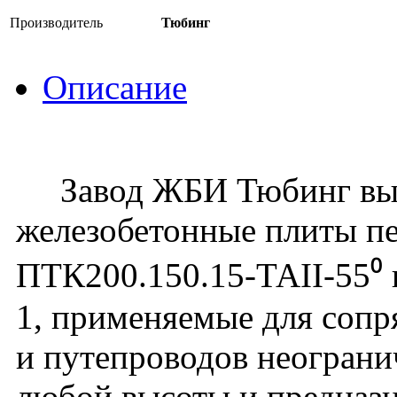
Производитель
Тюбинг
Описание
Завод ЖБИ Тюбинг вып
железобетонные плиты п
ПТК200.150.15-ТАII-55⁰ п
1, применяемые для соп
и путепроводов неогран
любой высоты и предназн