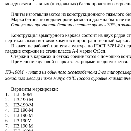
между осями главных (продольных) балок пролетного строени
Плиты изготавливаются из конструкционного тяжелого бет
Марка бетона по водонепроницаемости должна быть не ниже
Отпускная прочность бетона в летнее время - 70%, в зимне
Конструкция арматурного каркаса состоит из двух рядов ст
вертикальными ветвями хомутов в пространственный каркас.
В качестве рабочей принята арматура по ГОСТ 5781-82 перио
гладкие стержни из стали класса A-I марки СтЗсп.
Стержни в каркасах и сетках соединяются с помощью конта
Применение дуговой сварки электродами не допускается.
П3-190М
- плита из обычного железобетона 3-го типоразмера
холодного месяца ниже минус 40⁰С (особо суровые климатичес
Варианты маркировки:
1. П3-190М
2. П3-190 М
3. П3-190-М
4. П3 190-М
5. П3 190 М
6. П3.190М
7. П3.190.М