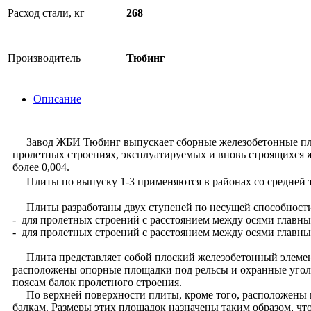
Расход стали, кг
268
Производитель
Тюбинг
Описание
Завод ЖБИ Тюбинг выпускает сборные железобетонные плиты
пролетных строениях, эксплуатируемых и вновь строящихся ж
более 0,004.
Плиты по выпуску 1-3 применяются в районах со средней т
Плиты разработаны двух ступеней по несущей способност
- для пролетных строений с расстоянием между осями главных
- для пролетных строений с расстоянием между осями главных
Плита представляет собой плоский железобетонный элемент,
расположены опорные площадки под рельсы и охранные уголк
поясам балок пролетного строения.
По верхней поверхности плиты, кроме того, расположены 
балкам. Размеры этих площадок назначены таким образом, чт