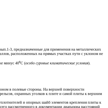
п.1-3, предназначенные для применения на металлических
аллов, расположенных на прямых участках пути с уклоном не
е минус 40⁰С (
особо суровые климатические условия
).
оном в полевые стороны. На верхней поверхности
ельсов, охранных уголков к плите и самой плиты к верхним
плотнителей и опорных шайб элементов крепления плиты к
всего рассмотренного в документации диапазона расстояний