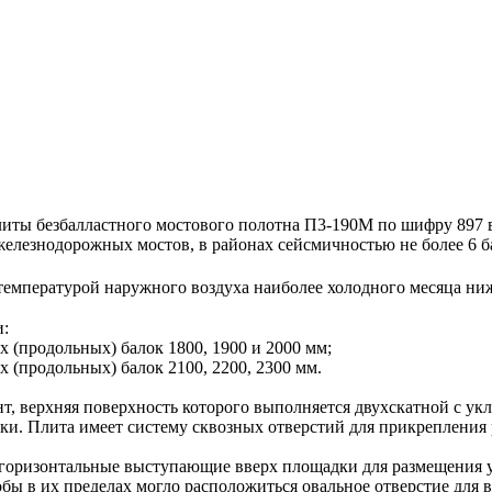
 безбалластного мостового полотна П3-190М по шифру 897 вы
елезнодорожных мостов, в районах сейсмичностью не более 6 б
емпературой наружного воздуха наиболее холодного месяца ниж
и:
 (продольных) балок 1800, 1900 и 2000 мм;
 (продольных) балок 2100, 2200, 2300 мм.
 верхняя поверхность которого выполняется двухскатной с укл
и. Плита имеет систему сквозных отверстий для прикрепления р
горизонтальные выступающие вверх площадки для размещения у
обы в их пределах могло расположиться овальное отверстие для 