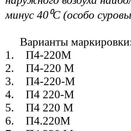
минус 40⁰С (особо суров
Варианты маркировки
1. П4-220М
2. П4-220 М
3. П4-220-М
4. П4 220-М
5. П4 220 М
6. П4.220М