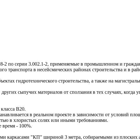
о серии 3.002.1-2, применяемые в промышленном и гражданск
о транспорта в несейсмических районах строительства и в рай
тах гидротехнического строительства, а также на магистральн
угих сыпучих материалов от сползания в тех случаях, когда уг
класса В20.
анавливается в реальном проекте в зависимости от условий пло
тью в хлористых солях или иными требованиями.
е время - 100%.
аркасами "КП" шириной 3 метра, собираемыми из плоских арм