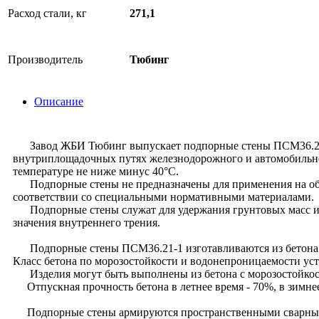
Расход стали, кг
271,1
Производитель
Тюбинг
Описание
Завод ЖБИ Тюбинг выпускает подпорные стены ПСМ36.21-1 п
внутриплощадочных путях железнодорожного и автомобильног
температуре не ниже минус 40°С.
Подпорные стены не предназначены для применения на объек
соответствии со специальными нормативными материалами.
Подпорные стены служат для удержания грунтовых масс и др
значения внутреннего трения.
Подпорные стены ПСМ36.21-1 изготавливаются из бетона 
Класс бетона по морозостойкости и водонепроницаемости уст
Изделия могут быть выполнены из бетона с морозостойкос
Отпускная прочность бетона в летнее время - 70%, в зимне
Подпорные стены армируются пространственными сварными к