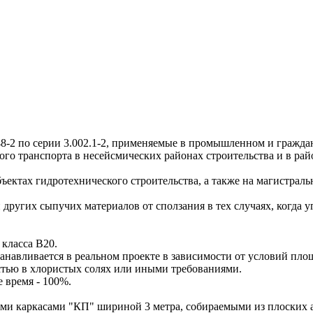
о серии 3.002.1-2, применяемые в промышленном и гражданск
о транспорта в несейсмических районах строительства и в рай
тах гидротехнического строительства, а также на магистральн
угих сыпучих материалов от сползания в тех случаях, когда уг
класса В20.
анавливается в реальном проекте в зависимости от условий пло
тью в хлористых солях или иными требованиями.
е время - 100%.
аркасами "КП" шириной 3 метра, собираемыми из плоских арм