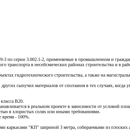
о серии 3.002.1-2, применяемые в промышленном и гражданск
о транспорта в несейсмических районах строительства и в рай
тах гидротехнического строительства, а также на магистральн
угих сыпучих материалов от сползания в тех случаях, когда уг
класса В20.
анавливается в реальном проекте в зависимости от условий пло
тью в хлористых солях или иными требованиями.
е время - 100%.
аркасами "КП" шириной 3 метра, собираемыми из плоских арм