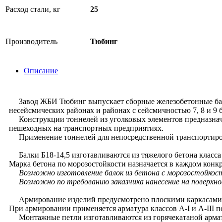
Расход стали, кг
25
Производитель
Тюбинг
Описание
Завод ЖБИ Тюбинг выпускает сборные железобетонные балки 
несейсмических районах и районах с сейсмичностью 7, 8 и 9 
Конструкции тоннелей из уголковых элементов предназначе
пешеходных на транспортных предприятиях.
Применение тоннелей для непосредственной транспортиров
Балки Б18-14,5 изготавливаются из тяжелого бетона класса
Марка бетона по морозостойкости назначается в каждом конк
Возможно изготовление балок из бетона с морозостойкост
Возможно по требованию заказчика нанесение на поверхно
Армирование изделий предусмотрено плоскими каркасами, 
При армировании применяется арматура классов А-I и А-III п
Монтажные петли изготавливаются из горячекатаной армату