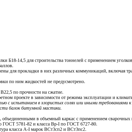
Б18-14,5 для строительства тоннелей с применением уголковых
баллов.
ны для прокладки в них различных коммуникаций, включая тра
ки по ним жидкостей не предусмотрено.
 В22,5 по прочности на сжатие.
ретном проекте в зависимости от режима эксплуатации и климат
ью с испытанием в хлористых солях или иными требованиями к 
сти балок битумной мастики.
объединенными в объемный каркас с применением сварочных 
о ГОСТ 5781-82 и класса Вр-I по ГОСТ 6727-80.
ра класса А-I марок ВСт3сп2 и ВСт3пс2.