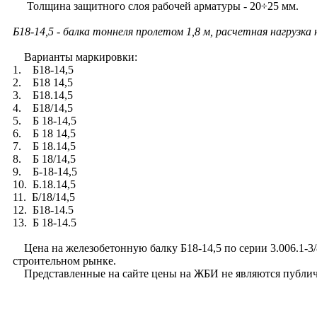
Толщина защитного слоя рабочей арматуры - 20÷25 мм.
Б18-14,5 - балка тоннеля пролетом 1,8 м, расчетная нагрузка
Варианты маркировки:
1. Б18-14,5
2. Б18 14,5
3. Б18.14,5
4. Б18/14,5
5. Б 18-14,5
6. Б 18 14,5
7. Б 18.14,5
8. Б 18/14,5
9. Б-18-14,5
10. Б.18.14,5
11. Б/18/14,5
12. Б18-14.5
13. Б 18-14.5
Цена на железобетонную балку Б18-14,5 по серии 3.006.1-3/8
строительном рынке.
Представленные на сайте цены на ЖБИ не являются публич