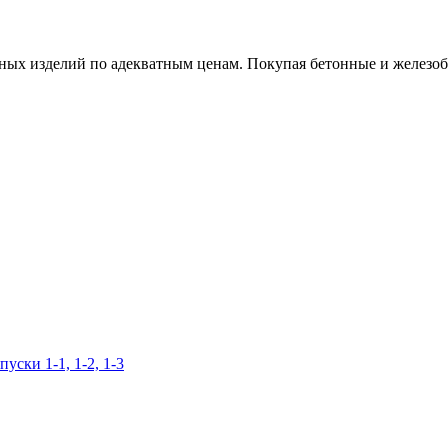
х изделий по адекватным ценам. Покупая бетонные и железобет
уски 1-1, 1-2, 1-3