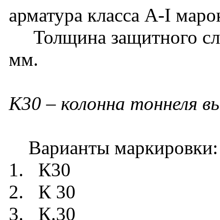
арматура класса А-I мар
Толщина защитного слоя
мм.
К30 – колонна тоннеля в
Варианты маркировки:
1. К30
2. К 30
3. К.30