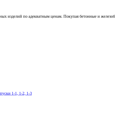
х изделий по адекватным ценам. Покупая бетонные и железобет
уски 1-1, 1-2, 1-3