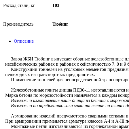
Расход стали, кг
103
Производитель
Тюбинг
Описание
Завод ЖБИ Тюбинг выпускает сборные железобетонные плиты
несейсмических районах и районах с сейсмичностью 7, 8 и 9 
Конструкции тоннелей из уголковых элементов предназначе
пешеходных на транспортных предприятиях.
Применение тоннелей для непосредственной транспортиров
Железобетонные плиты днища ПД30-11 изготавливаются из т
Марка бетона по морозостойкости назначается в каждом конк
Возможно изготовление плит днища из бетона с морозостой
Возможно по требованию заказчика нанесение на плиты д
Армирование изделий предусмотрено сварными сетками и о
При армировании применяется арматура классов А-I и А-III п
Монтажные петли изготавливаются из горячекатаной армату