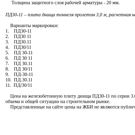
Толщина защитного слоя рабочей арматуры - 20 мм.
ПД30-11 – плита днища тоннеля пролетом 3,0 м, расчетная н
Варианты маркировки:
1. ПД30-11
2. ПД30 11
3. ПД30.11
4. ПД30/11
5. ПД 30-11
6. ПД 30 11
7. ПД 30.11
8. ПД 30/11
9. ПД-30-11
10. ПД.30.11
11. ПД/30/11
Цена на железобетонную плиту днища ПД30-11 по серии 3.006
объема и общей ситуации на строительном рынке.
Представленные на сайте цены на ЖБИ не являются публич