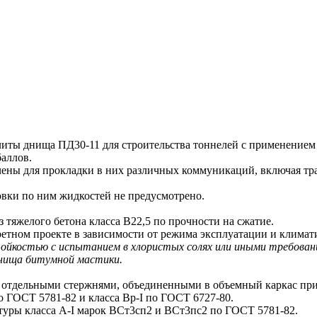
 днища ПД30-11 для строительства тоннелей с применением уг
баллов.
ны для прокладки в них различных коммуникаций, включая тра
ки по ним жидкостей не предусмотрено.
яжелого бетона класса В22,5 по прочности на сжатие.
ретном проекте в зависимости от режима эксплуатации и климат
костью с испытанием в хлористых солях или иными требовани
нища битумной мастики.
тдельными стержнями, объединенными в объемный каркас при
о ГОСТ 5781-82 и класса Вр-I по ГОСТ 6727-80.
ры класса А-I марок ВСт3сп2 и ВСт3пс2 по ГОСТ 5781-82.