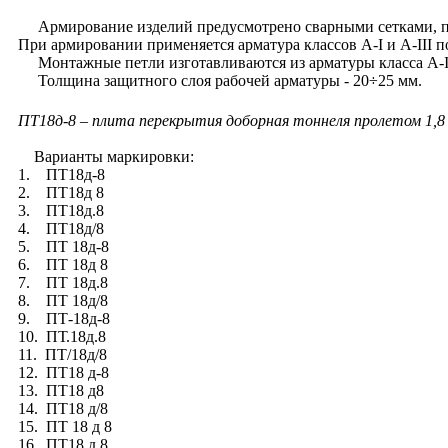
Армирование изделий предусмотрено сварными сетками, пл
При армировании применяется арматура классов А-I и А-III п
Монтажные петли изготавливаются из арматуры класса А-I
Толщина защитного слоя рабочей арматуры - 20÷25 мм.
ПТ18д-8 – плита перекрытия доборная тоннеля пролетом 1,8 
Варианты маркировки:
1. ПТ18д-8
2. ПТ18д 8
3. ПТ18д.8
4. ПТ18д/8
5. ПТ 18д-8
6. ПТ 18д 8
7. ПТ 18д.8
8. ПТ 18д/8
9. ПТ-18д-8
10. ПТ.18д.8
11. ПТ/18д/8
12. ПТ18 д-8
13. ПТ18 д8
14. ПТ18 д/8
15. ПТ 18 д 8
16. ПТ18.д.8