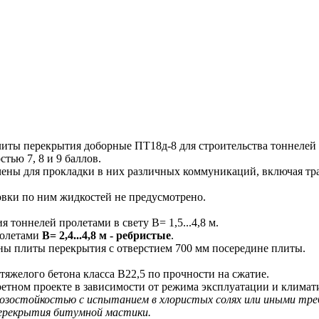
ы перекрытия доборные ПТ18д-8 для строительства тоннелей с
стью 7, 8 и 9 баллов.
ны для прокладки в них различных коммуникаций, включая тра
ки по ним жидкостей не предусмотрено.
оннелей пролетами в свету В= 1,5...4,8 м.
ролетами
В= 2,4...4,8 м - ребристые
.
аны плиты перекрытия с отверстием 700 мм посередине плиты.
желого бетона класса В22,5 по прочности на сжатие.
ретном проекте в зависимости от режима эксплуатации и климат
остойкостью с испытанием в хлористых солях или иными треб
ерекрытия битумной мастики.