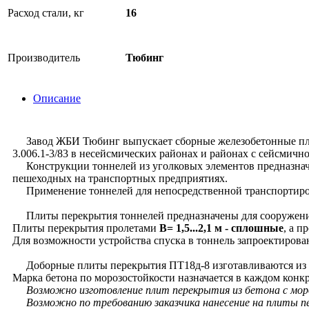
Расход стали, кг
16
Производитель
Тюбинг
Описание
Завод ЖБИ Тюбинг выпускает сборные железобетонные плит
3.006.1-3/83 в несейсмических районах и районах с сейсмично
Конструкции тоннелей из уголковых элементов предназначе
пешеходных на транспортных предприятиях.
Применение тоннелей для непосредственной транспортиров
Плиты перекрытия тоннелей предназначены для сооружения т
Плиты перекрытия пролетами
В= 1,5...2,1 м - сплошные
, а п
Для возможности устройства спуска в тоннель запроектиров
Доборные плиты перекрытия ПТ18д-8 изготавливаются из тя
Марка бетона по морозостойкости назначается в каждом конк
Возможно изготовление плит перекрытия из бетона с мороз
Возможно по требованию заказчика нанесение на плиты п