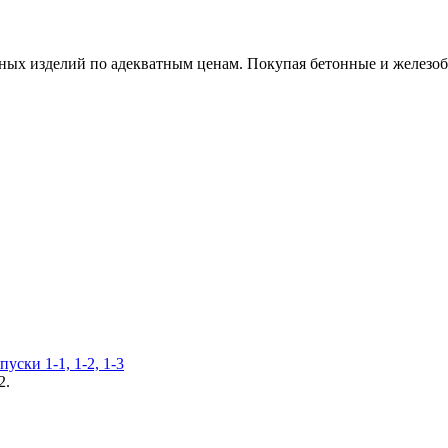
х изделий по адекватным ценам. Покупая бетонные и железобет
уски 1-1, 1-2, 1-3
2.