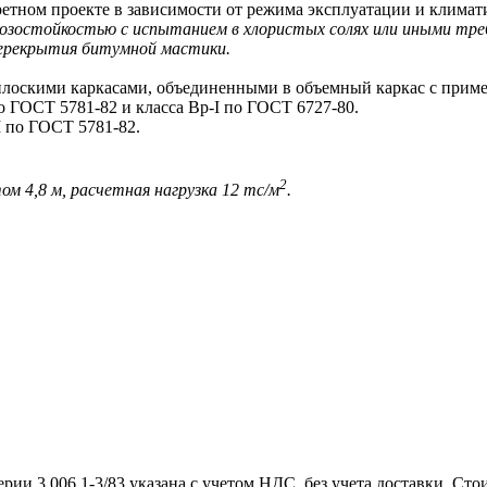
ретном проекте в зависимости от режима эксплуатации и климат
остойкостью с испытанием в хлористых солях или иными треб
ерекрытия битумной мастики.
оскими каркасами, объединенными в объемный каркас с приме
о ГОСТ 5781-82 и класса Вр-I по ГОСТ 6727-80.
 по ГОСТ 5781-82.
2
м 4,8 м, расчетная нагрузка 12 тс/м
.
и 3.006.1-3/83 указана с учетом НДС, без учета доставки. Сто