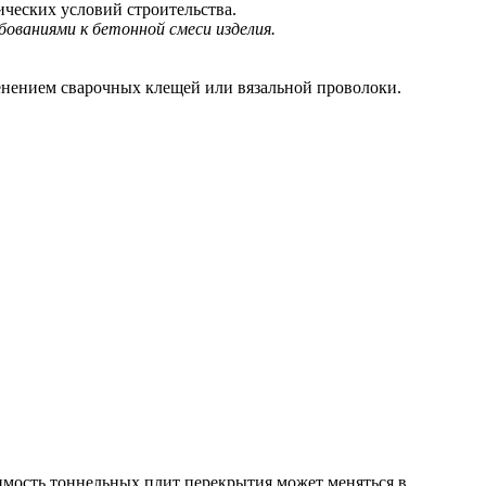
ических условий строительства.
ованиями к бетонной смеси изделия.
нением сварочных клещей или вязальной проволоки.
имость тоннельных плит перекрытия может меняться в