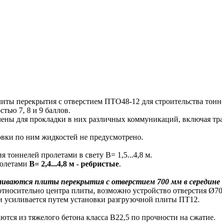
 перекрытия с отверстием ПТО48-12 для строительства тонне
стью 7, 8 и 9 баллов.
ны для прокладки в них различных коммуникаций, включая тра
ки по ним жидкостей не предусмотрено.
оннелей пролетами в свету В= 1,5...4,8 м.
ролетами
В= 2,4...4,8 м - ребристые
.
иваются плиты перекрытия с отверстием 700 мм в середине
осительно центра плиты, возможно устройство отверстия Ø700
и усиливается путем установки разгрузочной плиты ПТ12.
я из тяжелого бетона класса В22,5 по прочности на сжатие.