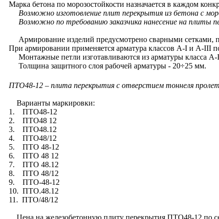
Марка бетона по морозостойкости назначается в каждом конк
Возможно изготовление плит перекрытия из бетона с мороз
Возможно по требованию заказчика нанесение на плиты п
Армирование изделий предусмотрено сварными сетками, пл
При армировании применяется арматура классов А-I и А-III п
Монтажные петли изготавливаются из арматуры класса А-I
Толщина защитного слоя рабочей арматуры - 20÷25 мм.
ПТО48-12 – плита перекрытия с отверстием тоннеля пролето
Варианты маркировки:
1. ПТО48-12
2. ПТО48 12
3. ПТО48.12
4. ПТО48/12
5. ПТО 48-12
6. ПТО 48 12
7. ПТО 48.12
8. ПТО 48/12
9. ПТО-48-12
10. ПТО.48.12
11. ПТО/48/12
Цена на железобетонную плиту перекрытия ПТО48-12 по сери