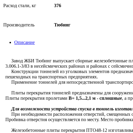
Расход стали, кг
376
Производитель
Тюбинг
Описание
Завод ЖБИ Тюбинг выпускает сборные железобетонные плиты
3.006.1-3/83 в несейсмических районах и районах с сейсмично
Конструкции тоннелей из уголковых элементов предназначе
пешеходных на транспортных предприятиях.
Применение тоннелей для непосредственной транспортиров
Плиты перекрытия тоннелей предназначены для сооружения т
Плиты перекрытия пролетами
В= 1,5...2,1 м - сплошные
, а п
Для возможности устройства спуска в тоннель изготавл
При необходимости расположения отверстий, смещенных отн
Пробивка отверстия осуществляется по месту. Место пробивк
Железобетонные плиты перекрытия ПТО48-12 изготавливаютс