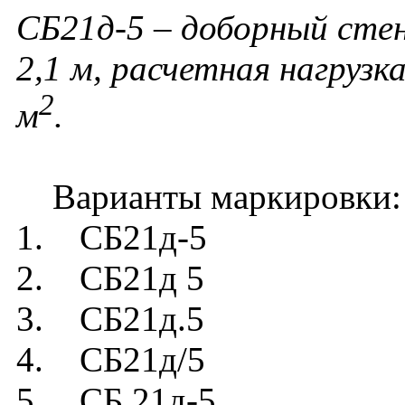
СБ21д-5 – доборный сте
2,1 м, расчетная нагрузк
2
м
.
Варианты маркировки:
1. СБ21д-5
2. СБ21д 5
3. СБ21д.5
4. СБ21д/5
5. СБ 21д-5