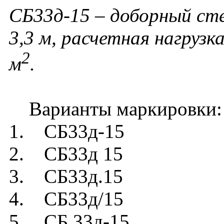
СБ33д-15 – доборный ст
3,3 м, расчетная нагрузк
2
м
.
Варианты маркировки:
1. СБ33д-15
2. СБ33д 15
3. СБ33д.15
4. СБ33д/15
5. СБ 33д-15