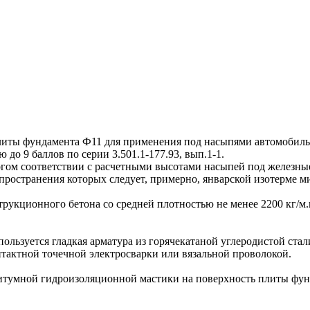
ы фундамента Ф11 для применения под насыпями автомобильн
 до 9 баллов по серии 3.501.1-177.93, вып.1-1.
м соответствии с расчетными высотами насыпей под железные
пространения которых следует, примерно, январской изотерме м
кционного бетона со средней плотностью не менее 2200 кг/м.к
ьзуется гладкая арматура из горячекатаной углеродистой стал
тактной точечной электросварки или вязальной проволокой.
тумной гидроизоляционной мастики на поверхность плиты фун