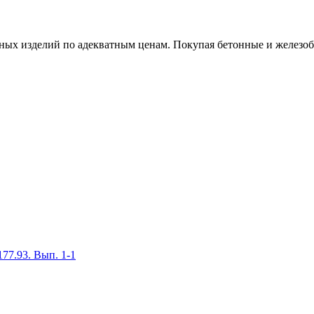
х изделий по адекватным ценам. Покупая бетонные и железобет
77.93. Вып. 1-1