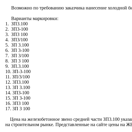
Возможно по требованию заказчика нанесение холодной бит
Варианты маркировки:
1. ЗП3.100
2. ЗП3-100
3. ЗП3 100
4. ЗП3/100
5. ЗП 3.100
6. ЗП 3-100
7. ЗП 3/100
8. ЗП 3 100
9. ЗП.3.100
10. ЗП-3-100
11. ЗП/3/100
12. 3П3.100
13. 3П 3.100
14. 3П3-100
15. 3П 3-100
16. 3П3 100
17. 3П 3 100
Цена на железобетонное звено средней части ЗП3.100 указан
на строительном рынке. Представленные на сайте цены на Ж