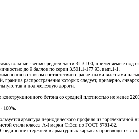
оугольные звенья средней части ЗП3.100, применяемые под н
ичностью до 9 баллов по серии 3.501.1-177.93, вып.1-1.
именения в строгом соответствии с расчетными высотами насы
, граница распространения которых следует, примерно, январс
ьную, так и под железную дороги.
конструкционного бетона со средней плотностью не менее 2200 
- 100%.
ьзуется арматура периодического профиля из горячекатаной ни
дистой стали класса A-I марки Ст3сп по ГОСТ 5781-82.
оединение стержней в арматурных каркасах производится с по