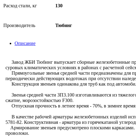
Расход стали, кг
130
Производитель
Тюбинг
Описание
Завод ЖБИ Тюбинг выпускает сборные железобетонные прям
суровых климатических условиях в районах с расчетной сейсм
Прямоугольные звенья средней части предназначены для пр
периодически действующих водотоках при отсутствии наледей
Конструкция звеньев одинакова для труб как под автомобил
Звенья средней части ЗП3.100 изготавливаются из тяжелого 
сжатие, морозостойкостью F300.
Отпускная прочность в летнее время - 70%, в зимнее время 
В качестве рабочей арматуры железобетонных изделий испол
5781-82. Конструктивная - арматура из горячекатаной углеро
Армирование звеньев предусмотрено плоскими каркасами. С
проволоки.