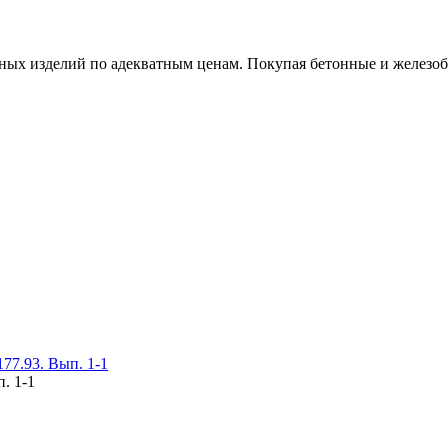
х изделий по адекватным ценам. Покупая бетонные и железобет
77.93. Вып. 1-1
. 1-1