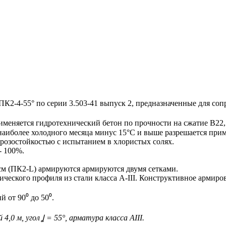
-4-55° по серии 3.503-41 выпуск 2, предназначенные для соп
именяется гидротехнический бетон по прочности на сжатие В22,
наиболее холодного месяца минус 15°С и выше разрешается прим
розостойкостью с испытанием в хлористых солях.
- 100%.
см (ПК2-L) армируются армируются двумя сетками.
еского профиля из стали класса A-III. Конструктивное армиро
 от 90⁰ до 50⁰.
0 м, угол Ʝ = 55°, арматура класса АIII.