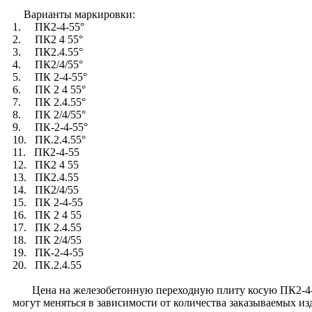
Варианты маркировки:
1. ПК2-4-55°
2. ПК2 4 55°
3. ПК2.4.55°
4. ПК2/4/55°
5. ПК 2-4-55°
6. ПК 2 4 55°
7. ПК 2.4.55°
8. ПК 2/4/55°
9. ПК-2-4-55°
10. ПК.2.4.55°
11. ПК2-4-55
12. ПК2 4 55
13. ПК2.4.55
14. ПК2/4/55
15. ПК 2-4-55
16. ПК 2 4 55
17. ПК 2.4.55
18. ПК 2/4/55
19. ПК-2-4-55
20. ПК.2.4.55
Цена на железобетонную переходную плиту косую ПК2-4-55°
могут меняться в зависимости от количества заказываемых и