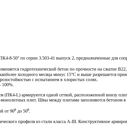
-8-50° по серии 3.503-41 выпуск 2, предназначенные для соп
именяется гидротехнический бетон по прочности на сжатие В22,
наиболее холодного месяца минус 15°С и выше разрешается прим
розостойкостью с испытанием в хлористых солях.
- 100%.
м (ПК4-L) армируются одной сеткой, расположенной внизу пли
-монолитных плит. Швы между плитами заполняются бетоном в 
 от 90⁰ до 50⁰.
еского профиля из стали класса A-III. Конструктивное армиро