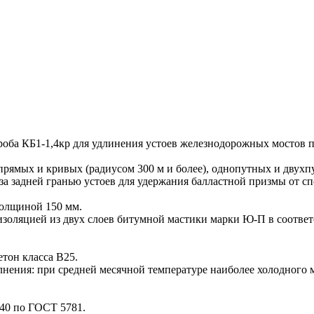
ба КБ1-1,4кр для удлинения устоев железнодорожных мостов п
рямых и кривых (радиусом 300 м и более), однопутных и двухп
 задней гранью устоев для удержания балластной призмы от сп
толщиной 150 мм.
оляцией из двух слоев битумной мастики марки Ю-П в соотве
тон класса В25.
лнения: при средней месячной температуре наиболее холодного 
40 по ГОСТ 5781.