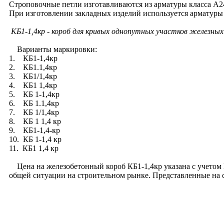
Строповочные петли изготавливаются из арматуры класса А2
При изготовлении закладных изделий используется арматуры
КБ1-1,4кр
- короб для кривых однопутных участков железных
Варианты маркировки:
1. КБ1-1,4кр
2. КБ1.1,4кр
3. КБ1/1,4кр
4. КБ1 1,4кр
5. КБ 1-1,4кр
6. КБ 1.1,4кр
7. КБ 1/1,4кр
8. КБ 1 1,4 кр
9. КБ1-1,4-кр
10. КБ 1-1,4 кр
11. КБ1 1,4 кр
Цена на железобетонный короб КБ1-1,4кр указана с учетом Н
общей ситуации на строительном рынке. Представленные на 