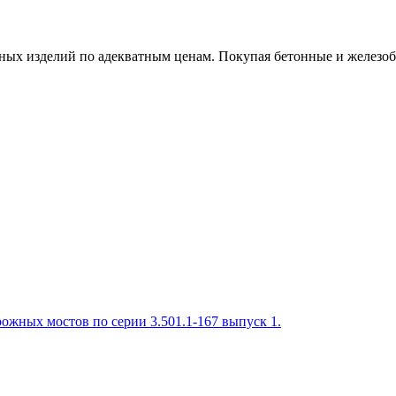
х изделий по адекватным ценам. Покупая бетонные и железобет
ожных мостов по серии 3.501.1-167 выпуск 1.