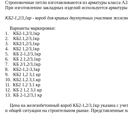
Строповочные петли изготавливаются из арматуры класса А2
При изготовлении закладных изделий используется арматуры
КБ2-1,2/3,1кр
- короб для кривых двухпутных участков железн
Варианты маркировки:
1. КБ2-1,2/3,1кр
2. КБ2.1,2/3,1кр
3. КБ2/1,2/3,1кр
4. КБ2 1,2/3,1кр
5. КБ 2-1,2/3,1кр
6. КБ 2.1,2/3,1кр
7. КБ 2/1,2/3,1кр
8. КБ2-1,2-3,1кр
9. КБ2 1,2 3,1 кр
10. КБ2.1,2.3,1.кр
11. КБ2 1.2 3.1 кр
12. КБ 2 1,2 3,1 кр
13. КБ 2-1,2/3,1 кр
Цена на железобетонный короб КБ2-1,2/3,1кр указана с учет
и общей ситуации на строительном рынке. Представленные н