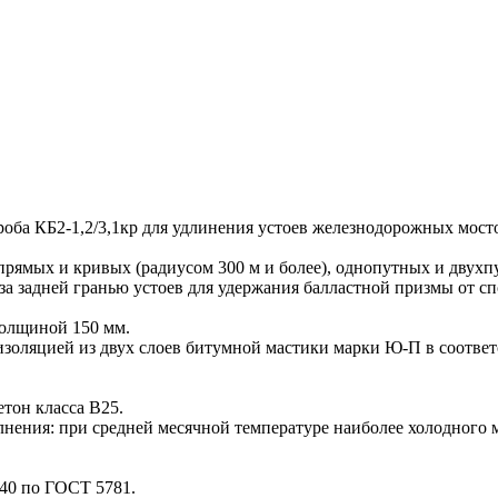
а КБ2-1,2/3,1кр для удлинения устоев железнодорожных мост
рямых и кривых (радиусом 300 м и более), однопутных и двухп
 задней гранью устоев для удержания балластной призмы от сп
толщиной 150 мм.
оляцией из двух слоев битумной мастики марки Ю-П в соотве
тон класса В25.
лнения: при средней месячной температуре наиболее холодного 
40 по ГОСТ 5781.