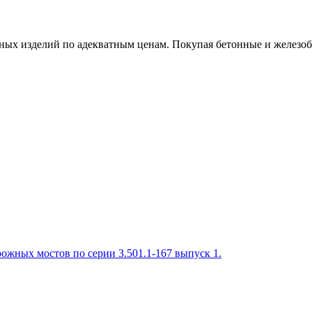
х изделий по адекватным ценам. Покупая бетонные и железобет
ожных мостов по серии 3.501.1-167 выпуск 1.