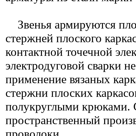
Звенья армируются плос
стержней плоского карка
контактной точечной эле
электродуговой сварки н
применение вязаных карк
стержни плоских каркасо
полукруглыми крюками. С
пространственный произ
проволоки.