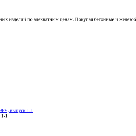
х изделий по адекватным ценам. Покупая бетонные и железобет
9РЧ, выпуск 1-1
 1-1