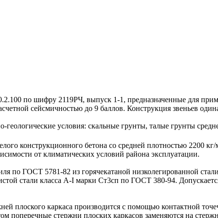
.100 по шифру 2119РЧ, выпуск 1-1, предназначенные для прим
счетной сейсмичностью до 9 баллов. Конструкция звеньев одина
-геологические условия: скальные грунты, талые грунты средн
лого конструкционного бетона со средней плотностью 2200 кг/
висимости от климатических условий района эксплуатации.
я по ГОСТ 5781-82 из горячекатаной низколегированной стали 
истой стали класса A-I марки Ст3сп по ГОСТ 380-94. Допускает
й плоского каркаса производится с помощью контактной точеч
том поперечные стержни плоских каркасов заменяются на стерж