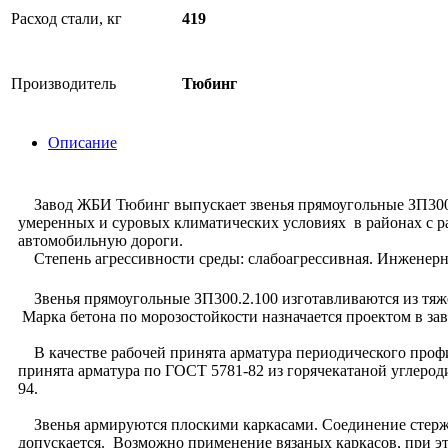
Расход стали, кг
419
Производитель
Тюбинг
Описание
Завод ЖБИ Тюбинг выпускает звенья прямоугольные ЗП300.2
умеренных и суровых климатических условиях в районах с ра
автомобильную дороги.
Степень агрессивности среды: слабоагрессивная. Инженерно
Звенья прямоугольные ЗП300.2.100 изготавливаются из тяже
Марка бетона по морозостойкости назначается проектом в за
В качестве рабочей принята арматура периодического профил
принята арматура по ГОСТ 5781-82 из горячекатаной углерод
94.
Звенья армируются плоскими каркасами. Соединение стержне
допускается. Возможно применение вязаных каркасов, при э