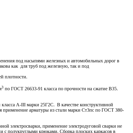
енения под насыпями железных и автомобильных дорог в
кова как для труб под железную, так и под
ей плотности.
3
м
по ГОСТ 26633-91 класса по прочности на сжатие В35.
класса A-III марки 25Г2С. В качестве конструктивной
ся применение арматуры из стали марки Ст3пс по ГОСТ 380-
ной электросварки, применение электродуговой сварки не
ни с полукруглыми крюками. Сборка плоских каркасов в