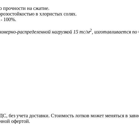
о прочности на сжатие.
орозостойкостью в хлористых солях.
 - 100%.
2
номерно-распределенной нагрузкой 15 тс/м
, изготавливается п
, без учета доставки. Стоимость лотков может меняться в зав
чной офертой.