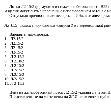
Лотки Л2-15/2 формуются из тяжелого бетона класса В25 п
Изделия могут быть выполнены с использованием бетона с м
Отпускная прочность в летнее время - 70%, в зимнее время
Л2-15/2 - лоток с порядковым номером 2 и с вертикальной рав
Варианты маркировки:
1. Л2-15/2
2. Л2.15/2
3. Л2 15/2
4. Л2/15/2
5. Л 2-15/2
6. Л 2.18/2
7. Л 2 15/2
8. Л 2/15/2
9. Л.2.15/2
10. Л/2/15/2
11. Л-2-15/2
Цена на железобетонный лоток Л2-15/2 указана с учетом НДС
Представленные на сайте цены на ЖБИ не являются публи