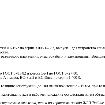
Л2-15/2 по серии 3.006.1-2.87, выпуск 1 для устройства канал
стве.
различного назначения, электрокабели и электрошины. Возмож
по ГОСТ 5781-82 и класса Вр-I по ГОСТ 6727-80.
 А-I марок ВСтЗсп2 и ВСтЗпс2 по серии 1.400-9.
олщине конструкций до 100 мм включительно - 15 мм, при толщ
антовка лотков в рабочее положение осуществляется на объект
по чертежам заказчика, так и по чертежам завода ЖБИ Тюбинг.