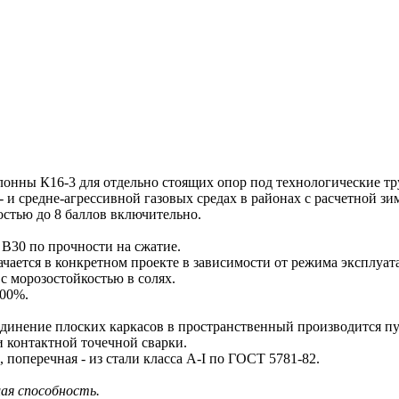
ы К16-3 для отдельно стоящих опор под технологические трубо
 средне-агрессивной газовых средах в районах с расчетной зим
остью до 8 баллов включительно.
В30 по прочности на сжатие.
чается в конкретном проекте в зависимости от режима эксплуат
 морозостойкостью в солях.
100%.
нение плоских каркасов в пространственный производится пу
 контактной точечной сварки.
, поперечная - из стали класса А-I по ГОСТ 5781-82.
щая способность.