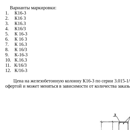
Варианты маркировки:
1. К16-3
2. К16 3
3. К16.3
4. К16/3
5. К 16-3
6. К 16 3
7. К 16.3
8. К 16/3
9. К-16-3
10. К.16.3
11. К/16/3
12. К/16-3
Цена на железобетонную колонну К16-3 по серии 3.015-1/92 
офертой и может меняться в зависимости от количества зака