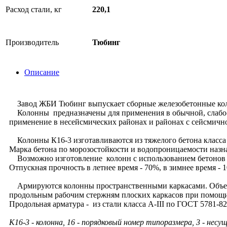
Расход стали, кг
220,1
Производитель
Тюбинг
Описание
Завод ЖБИ Тюбинг выпускает сборные железобетонные колонн
Колонны предназначены для применения в обычной, слабо- и
применение в несейсмических районах и районах с сейсмичн
Колонны К16-3 изготавливаются из тяжелого бетона класса 
Марка бетона по морозостойкости и водопроницаемости назна
Возможно изготовление колонн с использованием бетонов с
Отпускная прочность в летнее время - 70%, в зимнее время - 
Армируются колонны пространственными каркасами. Объеди
продольным рабочим стержням плоских каркасов при помощи
Продольная арматура - из стали класса А-III по ГОСТ 5781-82
К16-3 - колонна, 16 - порядковый номер типоразмера, 3 - несу