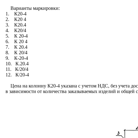
Варианты маркировки:
1. К20-4
2. К20 4
3. К20.4
4. К20/4
5. К 20-4
6. К 20 4
7. К 20.4
8. К 20/4
9. К-20-4
10. К.20.4
11. К/20/4
12. К/20-4
Цена на колонну К20-4 указана с учетом НДС, без учета дост
в зависимости от количества заказываемых изделий и общей 