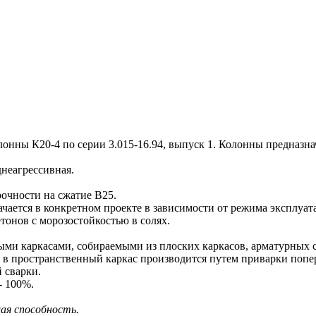
ны К20-4 по серии 3.015-16.94, выпуск 1. Колонны предназн
днеагрессивная.
очности на сжатие В25.
чается в конкретном проекте в зависимости от режима эксплуат
онов с морозостойкостью в солях.
 каркасами, собираемыми из плоских каркасов, арматурных сет
в в пространственный каркас производится путем приварки по
 сварки.
- 100%.
щая способность.