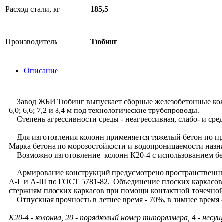
Расход стали, кг
185,5
Производитель
Тюбинг
Описание
Завод ЖБИ Тюбинг выпускает сборные железобетонные колон
6,0; 6,6; 7,2 и 8,4 м под технологические трубопроводы.
Степень агрессивности среды - неагрессивная, слабо- и сре
Для изготовления колонн применяется тяжелый бетон по пр
Марка бетона по морозостойкости и водопроницаемости назна
Возможно изготовление колонн К20-4 с использованием бет
Армирование конструкций предусмотрено пространственными
A-I и A-III по ГОСТ 5781-82. Объединение плоских каркасо
стержням плоских каркасов при помощи контактной точечной
Отпускная прочность в летнее время - 70%, в зимнее время 
К20-4 - колонна, 20 - порядковый номер типоразмера, 4 - несу