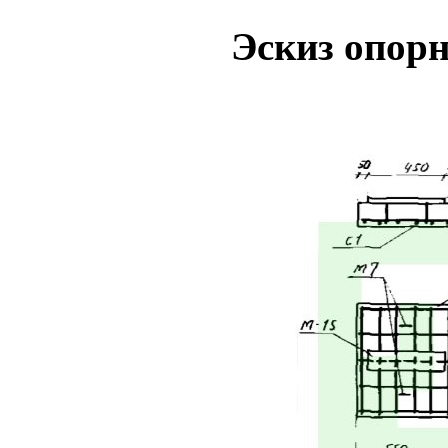
Э
скиз опор