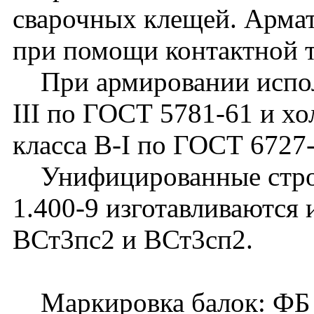
сварочных клещей. Армат
при помощи контактной т
При армировании использ
III по ГОСТ 5781-61 и х
класса В-I по ГОСТ 6727
Унифицированные строп
1.400-9 изготавливаются 
ВСт3пс2 и ВСт3сп2.
Маркировка балок: ФБ -