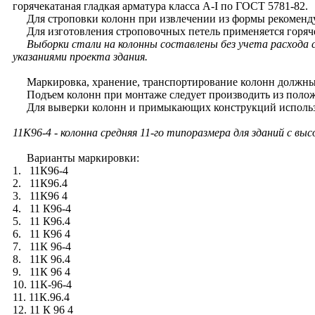
горячекатаная гладкая арматура класса A-I по ГОСТ 5781-82.
Для строповки колонн при извлечении из формы рекомендуе
Для изготовления строповочных петель применяется горячек
Выборки стали на колонны составлены без учета расхода
указаниями проекта здания.
Маркировка, хранение, транспортирование колонн должны 
Подъем колонн при монтаже следует производить из полож
Для выверки колонн и примыкающих конструкций использу
11К96-4
- колонна средняя 11-го типоразмера для зданий с вы
Варианты маркировки:
1. 11К96-4
2. 11К96.4
3. 11К96 4
4. 11 К96-4
5. 11 К96.4
6. 11 К96 4
7. 11К 96-4
8. 11К 96.4
9. 11К 96 4
10. 11К-96-4
11. 11К.96.4
12. 11 К 96 4