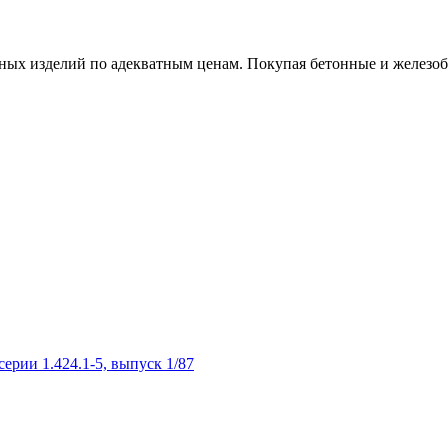
х изделий по адекватным ценам. Покупая бетонные и железобет
рии 1.424.1-5, выпуск 1/87