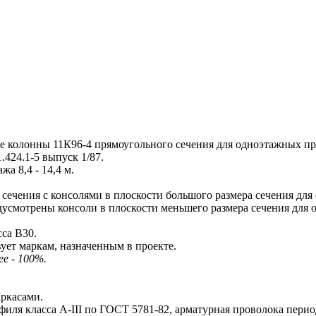
колонны 11К96-4 прямоугольного сечения для одноэтажных п
424.1-5 выпуск 1/87.
 8,4 - 14,4 м.
чения с консолями в плоскости большого размера сечения для
усмотрены консоли в плоскости меньшего размера сечения для
са В30.
ует маркам, назначенным в проекте.
ее - 100%.
ркасами.
иля класса A-III по ГОСТ 5781-82, арматурная проволока перио