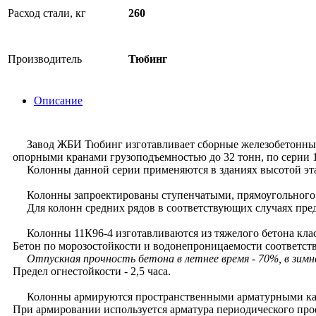
Расход стали, кг
260
Производитель
Тюбинг
Описание
Завод ЖБИ Тюбинг изготавливает сборные железобетонные 
опорными кранами грузоподъемностью до 32 тонн, по серии 1.
Колонны данной серии применяются в зданиях высотой этажа
Колонны запроектированы ступенчатыми, прямоугольного се
Для колонн средних рядов в соответствующих случаях пред
Колонны 11К96-4 изготавливаются из тяжелого бетона клас
Бетон по морозостойкости и водонепроницаемости соответств
Отпускная прочность бетона в летнее время - 70%, в зимн
Предел огнестойкости - 2,5 часа.
Колонны армируются пространственными арматурными ка
При армировании используется арматура периодического проф