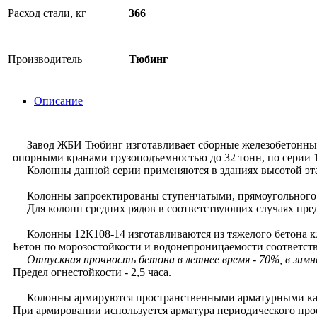
Расход стали, кг
366
Производитель
Тюбинг
Описание
Завод ЖБИ Тюбинг изготавливает сборные железобетонные 
опорными кранами грузоподъемностью до 32 тонн, по серии 1.
Колонны данной серии применяются в зданиях высотой этажа
Колонны запроектированы ступенчатыми, прямоугольного се
Для колонн средних рядов в соответствующих случаях пред
Колонны 12К108-14 изготавливаются из тяжелого бетона кл
Бетон по морозостойкости и водонепроницаемости соответств
Отпускная прочность бетона в летнее время - 70%, в зимне
Предел огнестойкости - 2,5 часа.
Колонны армируются пространственными арматурными ка
При армировании используется арматура периодического проф