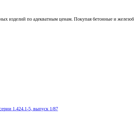
х изделий по адекватным ценам. Покупая бетонные и железобет
рии 1.424.1-5, выпуск 1/87