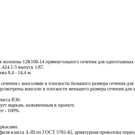
колонны 12К108-14 прямоугольного сечения для одноэтажных
424.1-5 выпуск 1/87.
 8,4 - 14,4 м.
чения с консолями в плоскости большого размера сечения для
усмотрены консоли в плоскости меньшего размера сечения для
асса В30.
ует маркам, назначенным в проекте.
е - 100%.
ркасами.
иля класса A-III по ГОСТ 5781-82, арматурная проволока перио