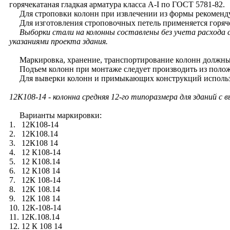
горячекатаная гладкая арматура класса A-I по ГОСТ 5781-82.
Для строповки колонн при извлечении из формы рекомендуе
Для изготовления строповочных петель применяется горячек
Выборки стали на колонны составлены без учета расхода
указаниями проекта здания.
Маркировка, хранение, транспортирование колонн должны 
Подъем колонн при монтаже следует производить из полож
Для выверки колонн и примыкающих конструкций использу
12К108-14
- колонна средняя 12-го типоразмера для зданий с
Варианты маркировки:
1. 12К108-14
2. 12К108.14
3. 12К108 14
4. 12 К108-14
5. 12 К108.14
6. 12 К108 14
7. 12К 108-14
8. 12К 108.14
9. 12К 108 14
10. 12К-108-14
11. 12К.108.14
12. 12 К 108 14