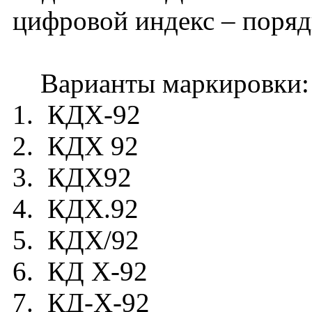
цифровой индекс – поря
Варианты маркировки:
1. КДX-92
2. КДX 92
3. КДX92
4. КДX.92
5. КДX/92
6. КД X-92
7. КД-X-92