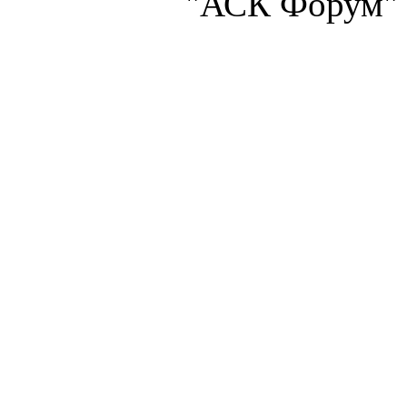
"АСК Форум" 