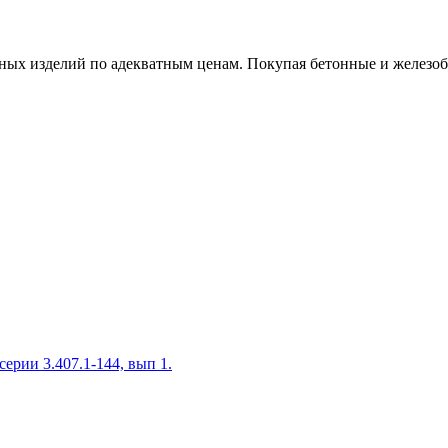
х изделий по адекватным ценам. Покупая бетонные и железобет
ерии 3.407.1-144, вып 1.