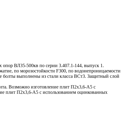
пор ВЛ35-500кв по серии 3.407.1-144, выпуск 1.
жатие, по морозостойкости F300, по водонепроницаемости
е болты выполнены из стали класса ВСт3. Защитный слой
та. Возможно изготовление плит П2х3,6-А5 с
ние плит П2х3,6-А5 с использованием оцинкованных