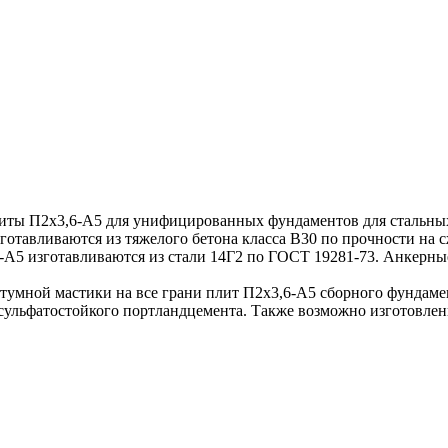
 П2х3,6-А5 для унифицированных фундаментов для стальных о
отавливаются из тяжелого бетона класса В30 по прочности на с
-А5 изготавливаются из стали 14Г2 по ГОСТ 19281-73. Анкерны
умной мастики на все грани плит П2х3,6-А5 сборного фундамен
м сульфатостойкого портландцемента. Также возможно изготовле