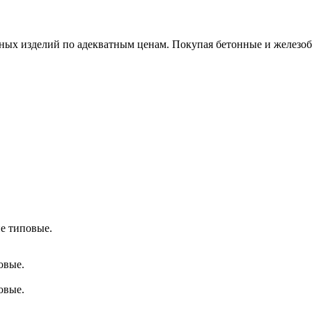
х изделий по адекватным ценам. Покупая бетонные и железобет
е типовые.
овые.
овые.