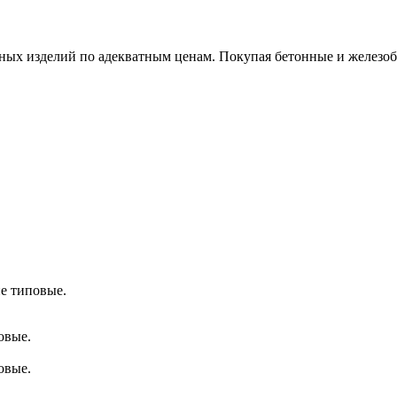
х изделий по адекватным ценам. Покупая бетонные и железобет
е типовые.
овые.
овые.