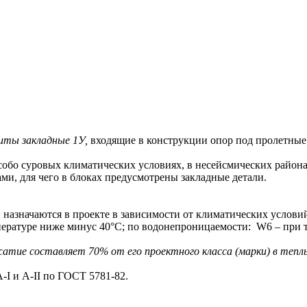
иты закладные 1У
,
входящие в конструкции опор под пролетные 
о суровых климатических условиях, в несейсмических районах
, для чего в блоках предусмотрены закладные детали.
назначаются в проекте в зависимости от климатических условий
мпературе ниже минус 40°С; по водонепроницаемости: W6 – при 
тие составляет 70% от его проектного класса (марки) в теплый
I и A-II по ГОСТ 5781-82.