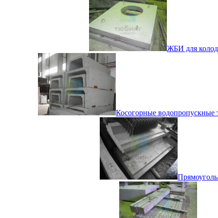
ЖБИ для колодц
Косогорные водопропускные т
Прямоуголь