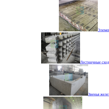
Элемен
Лестничные сходы
Звенья желе