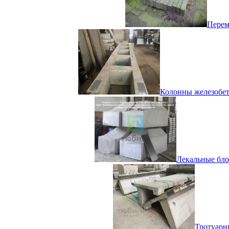
Перем
Колонны железобето
Лекальные бло
Тротуарн