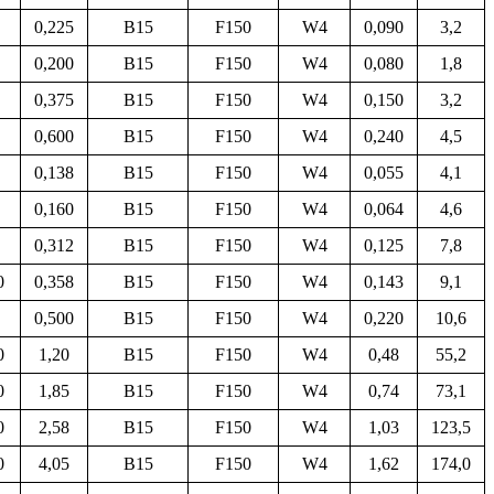
0,225
B15
F150
W4
0,090
3,2
0,200
B15
F150
W4
0,080
1,8
0,375
B15
F150
W4
0,150
3,2
0,600
B15
F150
W4
0,240
4,5
0,138
B15
F150
W4
0,055
4,1
0,160
B15
F150
W4
0,064
4,6
0,312
B15
F150
W4
0,125
7,8
0
0,358
B15
F150
W4
0,143
9,1
0,500
B15
F150
W4
0,220
10,6
0
1,20
B15
F150
W4
0,48
55,2
0
1,85
B15
F150
W4
0,74
73,1
0
2,58
B15
F150
W4
1,03
123,5
0
4,05
B15
F150
W4
1,62
174,0