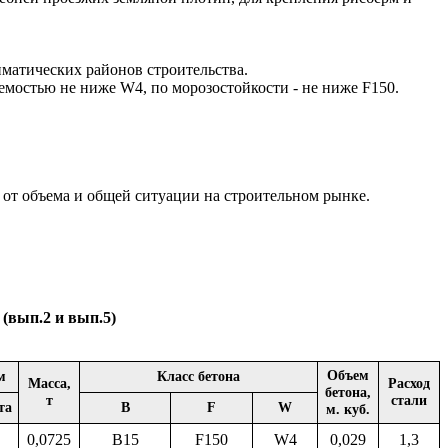
иматических районов строительства.
остью не ниже W4, по морозостойкости - не ниже F150.
от объема и общей ситуации на строительном рынке.
 (вып.2 и вып.5)
Объем
м
Класс бетона
Масса,
Расход
бетона,
т
стали
та
B
F
W
м. куб.
0,0725
B15
F150
W4
0,029
1,3