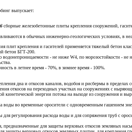
бинг выпускает:
-6
сборные железобетонные плиты крепления сооружений, гасите
иваются в обычных инженерно-геологических условиях, в неа
 плит крепления и гасителей применяется тяжелый бетон клас
ий бетон БГТ-200.
водонепроницаемости - не ниже W4, по морозостойкости - не н
ьства.
сть в летнее время - 70%, в зимнее время - 100%.
пления дна и откосов каналов, водобоя и рисбермы в пределах 
ления откосов на переходных участках на сооружениях с ныряю
ой кинетической энергии потока на выходе из сооружения и выр
ска воды во временные оросители с одновременным гашением эн
я регулирования расхода воды и для сопряжения труб с ороси
, предназначенные для защиты верховых откосов земляных насы
для защиты верховых откосов земляных плотин, для крепления г