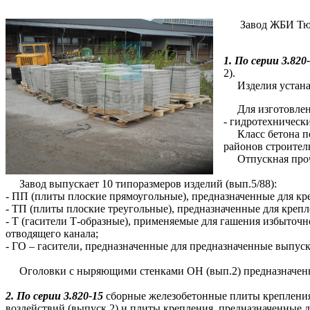
Завод ЖБИ Тю
1.
По серии 3.820
2).
Изделия устанавл
Для изготовления
- гидротехническ
Класс бетона по 
районов строител
Отпускная прочно
Завод выпускает 10 типоразмеров изделий (вып.5/88):
- ПП (плиты плоские прямоугольные), предназначенные для кре
- ТП (плиты плоские треугольные), предназначенные для креп
- Т (гасители Т-образные), применяемые для гашения избыточн
отводящего канала;
- ГО – гасители, предназначенные для предназначенные выпу
Оголовки с ныряющими стенками ОН (вып.2) предназначены дл
2. По серии 3.820-15
сборные железобетонные плиты крепления
воздействий (выпуск 2) и плиты крепления, предназначенные 