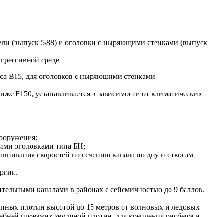
ли (выпуск 5/88) и оголовки с ныряющими стенками (выпуск
грессивной среде.
са В15, для оголовков с ныряющими стенками
иже F150, устанавливается в зависимости от климатических
сооружения;
щими оголовками типа БН;
авнивания скоростей по сечению канала по дну и откосам
ергии.
тельными каналами в районах с сейсмичностью до 9 баллов.
пных плотин высотой до 15 метров от волновых и ледовых
ребней проезжих земляной плотин, для крепления рисберм и