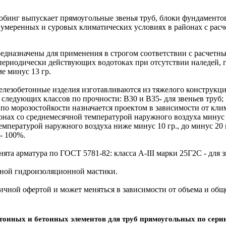
бинг выпускает прямоугольные звенья труб, блоки фундаменто
 умеренных и суровых климатических условиях в районах с расче
назначены для применения в строгом соответствии с расчетны
периодически действующих водотоках при отсутствии наледей, г
е минус 13 гр.
обетонные изделия изготавливаются из тяжелого конструкцион
ледующих классов по прочности: В30 и В35- для звеньев труб; B
морозостойкости назначается проектом в зависимости от клима
онах со среднемесячной температурой наружного воздуха минус 10
емпературой наружного воздуха ниже минус 10 гр., до минус 20 
- 100%.
арматура по ГОСТ 5781-82: класса A-III марки 25Г2С - для звен
мной гидроизоляционной мастики.
ной офертой и может меняться в зависимости от объема и общ
онных и бетонных элементов для труб прямоугольных по серии 