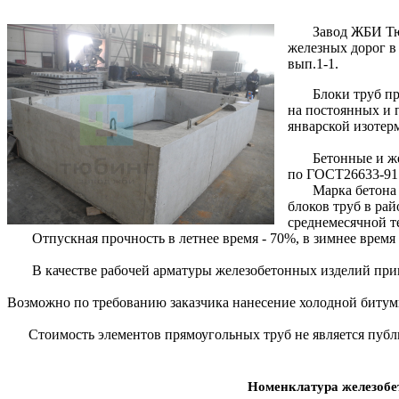
Завод ЖБИ Тю
железных дорог в
вып.1-1.
Блоки труб пред
на постоянных и 
январской изотерм
Бетонные и желез
по ГОСТ26633-91 с
Марка бетона по 
блоков труб в рай
среднемесячной т
Отпускная прочность в летнее время - 70%, в зимнее время 
В качестве рабочей арматуры железобетонных изделий принята 
Возможно по требованию заказчика нанесение холодной биту
Стоимость элементов прямоугольных труб не является публич
Номенклатура железобет