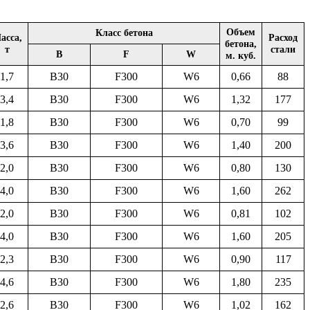
Объем
Класс бетона
асса,
Расход
бетона,
т
стали
B
F
W
м. куб.
1,7
B30
F300
W6
0,66
88
3,4
B30
F300
W6
1,32
177
1,8
B30
F300
W6
0,70
99
3,6
B30
F300
W6
1,40
200
2,0
B30
F300
W6
0,80
130
4,0
B30
F300
W6
1,60
262
2,0
B30
F300
W6
0,81
102
4,0
B30
F300
W6
1,60
205
2,3
B30
F300
W6
0,90
117
4,6
B30
F300
W6
1,80
235
2,6
B30
F300
W6
1,02
162