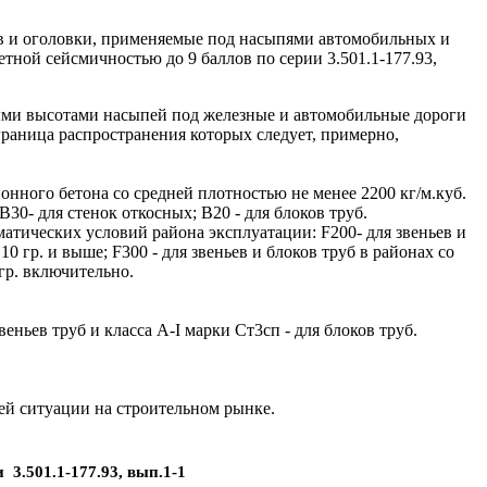
в и оголовки, применяемые под насыпями автомобильных и
тной сейсмичностью до 9 баллов по серии 3.501.1-177.93,
ми высотами насыпей под железные и автомобильные дороги
раница распространения которых следует, примерно,
ного бетона со средней плотностью не менее 2200 кг/м.куб.
30- для стенок откосных; B20 - для блоков труб.
тических условий района эксплуатации: F200- для звеньев и
 гр. и выше; F300 - для звеньев и блоков труб в районах со
гр. включительно.
ьев труб и класса A-I марки Ст3сп - для блоков труб.
ей ситуации на строительном рынке.
3.501.1-177.93, вып.1-1