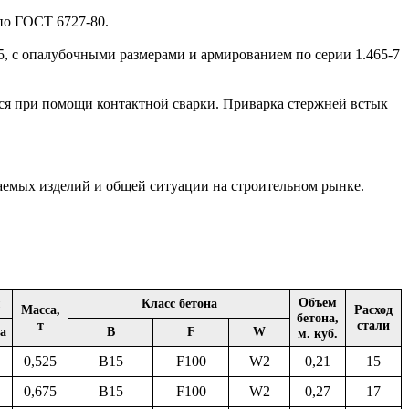
по ГОСТ 6727-80.
75, с опалубочными размерами и армированием по серии 1.465-7
я при помощи контактной сварки. Приварка стержней встык
ваемых изделий и общей ситуации на строительном рынке.
Объем
м
Класс бетона
Масса,
Расход
бетона,
т
стали
а
B
F
W
м. куб.
0,525
B15
F100
W2
0,21
15
0,675
B15
F100
W2
0,27
17