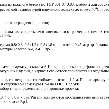
я из тяжелого бетона по ТПР 501-07-3.83, альбом 2 для сбор
расчетной температурой наружного воздуха до минус 40⁰С и рас
, панели ограждений, ригели;
назначаются проектом в зависимости от расчетных зимних тем
- 100%.
рами 0,8х0,8; 0,8х1,2 и 0,8х1,8 м и высотой 0,45 м, разработан
туры классов А-I, А-III, Вр-I.
ми из арматуры класса А-III периодического профиля и горяче
урных изделий, а каркасы свай-стоек собираются из отдельных
ные, совмещенные со стойками высотой 1,2 м. Панели армирую
) и стержневой арматуры Bp-I по ГОСТ 6727-80.
ор типа определяется при привязке проекта.
; 4,5; 6,0 и 7,5 м. Ригели армируются пространственными карк
оки класса Вр-I.