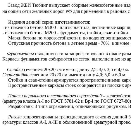
Завод ЖБИ Тюбинг выпускает сборные железобетонные издели
на общей сети железных дорог РФ для применения в районах с 
Изделия данной серии изготавливаются:
- из тяжелого бетона М300 - плиты настила, лестничные марши
- из тяжелого бетона М200 - фундаменты, стойки, сваи-стойки.
Марки бетона по морозостойкости и по водонепроницаемости 
Отпускная прочность бетона в летнее время - 70%, в зимнее 
Фундаменты
стаканного типа запроектированы в плане разме
Каркасы фундаментов собираются из сеток, выполненных из арма
Стойки
сечением 20х20 см имеют длину 2,5; 3,0; 3,5 и 4,0 м.
Сваи-стойки
сечением 20х20 см имеют длину 4,0; 5,0 и 6,0 м.
Стойки и сваи-стойки армируются пространственными каркаса
Пространственные каркасы стоек собираются из плоских армат
Панели перильного и лестничного ограждений
– железобетон
(арматура класса А-I по ГОСТ 5781-82 и Bp-I по ГОСТ 6727-80
Разработаны 3 типа ограждений, отличающихся рисунком. Выб
Ригели
запроектированы трапециевидного сечения длиной 3,0
арматуры классов А-I, А-III и обыкновенной арматурной провол