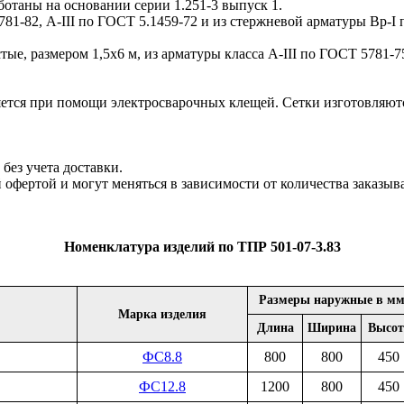
ботаны на основании серии 1.251-3 выпуск 1.
81-82, A-III по ГОСТ 5.1459-72 и из стержневой арматуры Bp-I 
ые, размером 1,5х6 м, из арматуры класса А-III по ГОСТ 5781-
тся при помощи электросварочных клещей. Сетки изготовляютс
ез учета доставки.
офертой и могут меняться в зависимости от количества заказы
Номенклатура изделий по ТПР 501-07-3.83
Размеры наружные в м
Марка изделия
Длина
Ширина
Высот
ФС8.8
800
800
450
ФС12.8
1200
800
450