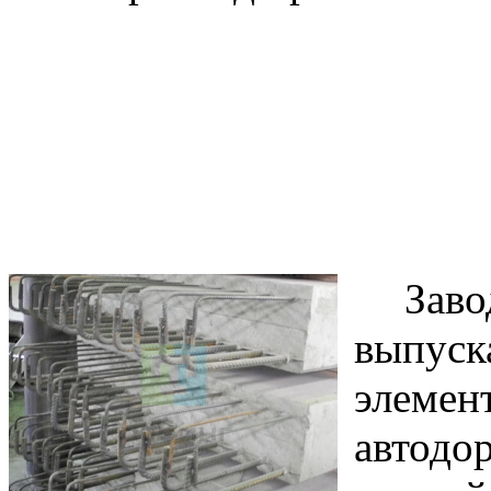
Зав
выпуск
элемен
автодо