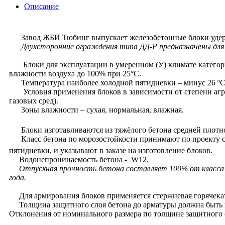
Описание
Завод ЖБИ Тюбинг выпускает железобетонные блоки удержи
Двухсторонние ограждения типа ДД-Р предназначены для у
Блоки для эксплуатации в умеренном (У) климате категори
влажности воздуха до 100% при 25°С.
Температура наиболее холодной пятидневки – минус 26 ºС
Условия применения блоков в зависимости от степени агрес
газовых сред).
Зоны влажности – сухая, нормальная, влажная.
Блоки изготавливаются из тяжёлого бетона средней плотн
Класс бетона по морозостойкости принимают по проекту ст
пятидневки, и указывают в заказе на изготовление блоков.
Водонепроницаемость бетона - W12.
Отпускная прочность бетона составляет 100% от класса б
года.
Для армирования блоков применяется стержневая горячеката
Толщина защитного слоя бетона до арматуры должна быть 
Отклонения от номинального размера по толщине защитного 