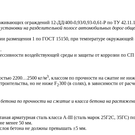
вающих ограждений 12-ДД/400-0,93/0,93-0,61-Р по ТУ 42.11.
становки на разделительной полосе автомобильных дорог общег
и размещения 1 по ГОСТ 15150, при температуре окружающей с
.
сивности воздействующей среды и защиты от коррозии по СП 2
3
остью 2200…2500 кг/м
, классом по прочности на сжатие не ни
роительства, но не ниже F
300 (в солях), в зависимости от ра
2
етона по прочности на сжатие и класса бетона на растяжение 
ная арматурная сталь класса А-III (сталь марок 25Г2С, 35ГС)
не менее 50 мм.
слоя бетона не должны превышать ±5 мм.