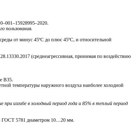
10–001–15928995–2020.
о пользования.
реды от минус 45ºC до плюс 45ºС, и относительной
8.13330.2017 (среднеагрессивная, принимая по воздействию
же В35.
счетной температуры наружного воздуха наиболее холодной
при изгибе в холодный период года и 85% в теплый период
 по ГОСТ 5781 диаметром 10…20 мм.