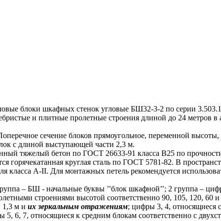
ые блоки шкафных стенок угловые БШ32-3-2 по серии 3.503.1-
бристые и плитные пролетные строения длиной до 24 метров в 
еречное сечение блоков прямоугольное, переменной высоты, т.
ок с длиной выступающей части 2,3 м.
ый тяжелый бетон по ГОСТ 26633-91 класса В25 по прочности
тся горячекатанная круглая сталь по ГОСТ 5781-82. В простран
я класса А-II. Для монтажных петель рекомендуется использоват
уппа – БШ - начальные буквы ’’блок шкафной’’; 2 группа – циф
олетными строениями высотой соответственно 90, 105, 120, 60 и 
 1,3 м и
их зеркальным отражениям
; цифры 3, 4, относящиеся
ы 5, 6, 7, относящиеся к средним блокам соответственно с двух