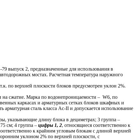
79 выпуск 2, предназначенные для использования в
автодорожных мостах. Расчетная температура наружного
к. по верхней плоскости блоков предусмотрен уклон 2%.
 на сжатие. Марка по водонепроницаемости – W6, по
ственных каркасах и арматурных сетках блоков шкафных и
ь арматурная сталь класса Ас-II и допускается использование
ры, указывающие длину блока в дециметрах; 3 группа –
75 см; 4 группа –
цифры 1, 2
, относящиеся соответственно к
 соответственно к крайним угловым блокам с длиной верхней
сторонним уклоном 2% по верхней плоскости, с