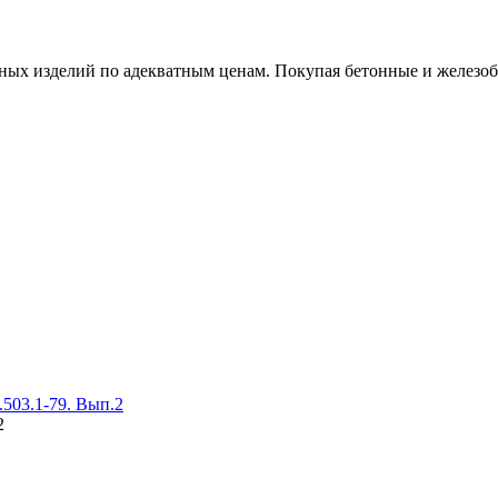
х изделий по адекватным ценам. Покупая бетонные и железобет
503.1-79. Вып.2
2