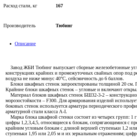
Расход стали, кг
167
Производитель
Тюбинг
Описание
Завод ЖБИ Тюбинг выпускает сборные железобетонные углов
конструкциях крайних и промежуточных свайных опор под ре
воздуха не ниже минус 40°С, сейсмичность до 6 баллов.
Блоки шкафных стенок запроектированы толщиной 20 см. Поп
Крайние блоки шкафных стенок – угловые и включают открыл
Материал блоков шкафных стенок БШ32-3-2 – конструкционн
морозостойкости – F300. Для армирования изделий используе
боковых стенок используется арматура периодического профил
арматурной стали класса А-I.
Марка блока шкафной стенки состоит из четырех групп: 1 гр
цифры 1,2,3,4,5, относящиеся к блокам, сопрягающимися с пр
крайним угловым блокам с длиной верхней ступеньки 1,2 или
ступеньки 1,95 или 2,05 м и их зеркальным отражениям; цифр