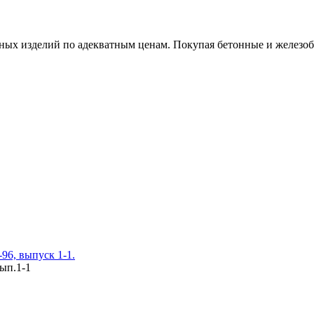
х изделий по адекватным ценам. Покупая бетонные и железобет
96, выпуск 1-1.
вып.1-1