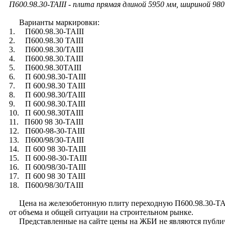
П600.98.30-ТАIII - плита прямая длиной 5950 мм, шириной 98
Варианты маркировки:
1. П600.98.30-ТАIII
2. П600.98.30 ТАIII
3. П600.98.30/ТАIII
4. П600.98.30.ТАIII
5. П600.98.30ТАIII
6. П 600.98.30-ТАIII
7. П 600.98.30 ТАIII
8. П 600.98.30/ТАIII
9. П 600.98.30.ТАIII
10. П 600.98.30ТАIII
11. П600 98 30-ТАIII
12. П600-98-30-ТАIII
13. П600/98/30-ТАIII
14. П 600 98 30-ТАIII
15. П 600-98-30-ТАIII
16. П 600/98/30-ТАIII
17. П 600 98 30 ТАIII
18. П600/98/30/ТАIII
Цена на железобетонную плиту переходную П600.98.30-ТАIII 
от объема и общей ситуации на строительном рынке.
Представленные на сайте цены на ЖБИ не являются публи