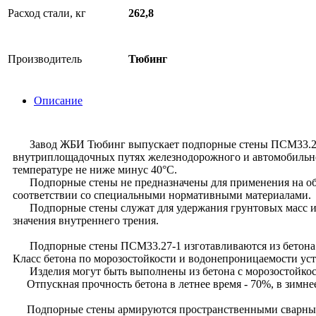
Расход стали, кг
262,8
Производитель
Тюбинг
Описание
Завод ЖБИ Тюбинг выпускает подпорные стены ПСМ33.27-1 п
внутриплощадочных путях железнодорожного и автомобильног
температуре не ниже минус 40°С.
Подпорные стены не предназначены для применения на объек
соответствии со специальными нормативными материалами.
Подпорные стены служат для удержания грунтовых масс и др
значения внутреннего трения.
Подпорные стены ПСМ33.27-1 изготавливаются из бетона 
Класс бетона по морозостойкости и водонепроницаемости уст
Изделия могут быть выполнены из бетона с морозостойкос
Отпускная прочность бетона в летнее время - 70%, в зимне
Подпорные стены армируются пространственными сварными к