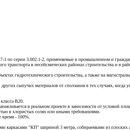
о серии 3.002.1-2, применяемые в промышленном и гражданск
о транспорта в несейсмических районах строительства и в рай
тах гидротехнического строительства, а также на магистральн
угих сыпучих материалов от сползания в тех случаях, когда уг
класса В20.
анавливается в реальном проекте в зависимости от условий пло
тью в хлористых солях или иными требованиями.
е время - 100%.
аркасами "КП" шириной 3 метра, собираемыми из плоских арм