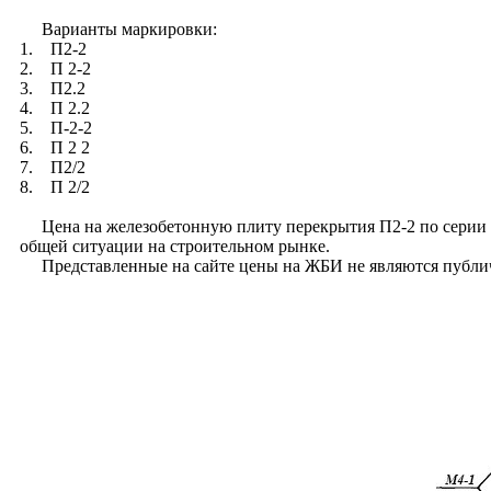
Варианты маркировки:
1. П2-2
2. П 2-2
3. П2.2
4. П 2.2
5. П-2-2
6. П 2 2
7. П2/2
8. П 2/2
Цена на железобетонную плиту перекрытия П2-2 по серии У-0
общей ситуации на строительном рынке.
Представленные на сайте цены на ЖБИ не являются публи