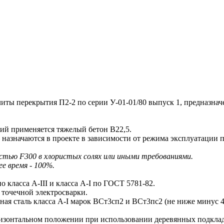
 перекрытия П2-2 по серии У-01-01/80 выпуск 1, предназнач
й применяется тяжелый бетон В22,5.
азначаются в проекте в зависимости от режима эксплуатации п
стью F300 в хлористых солях или иными требованиями.
е время - 100%.
класса A-III и класса A-I по ГОСТ 5781-82.
точечной электросварки.
 сталь класса А-I марок ВСт3сп2 и ВСт3пс2 (не ниже минус 40
зонтальном положении при использовании деревянных подкладо