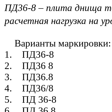
ПД36-8 – плита днища то
расчетная нагрузка на у
Варианты маркировки:
1. ПД36-8
2. ПД36 8
3. ПД36.8
4. ПД36/8
5. ПД 36-8
6. ПД 36 8